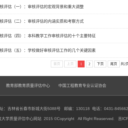
核评估（一）：审核评估的宏观背景和重大调整
核评估（二）：审核评估的内涵实质和考察方式
核评估（四）：本科教学工作审核评估的十个主要特征
核评估（五）：学校做好审核评估工作的几个关键因素
首页
上页
1
2
下页
尾页
共2
教育部教育质量评估中心
中国工程教育专业认证协会
址：吉林省长春市新城大街5088号 邮编：130118 电话：0431-845662
质量评估中心网站 2015 ©Copyright All Right Reaserved.
吉IC